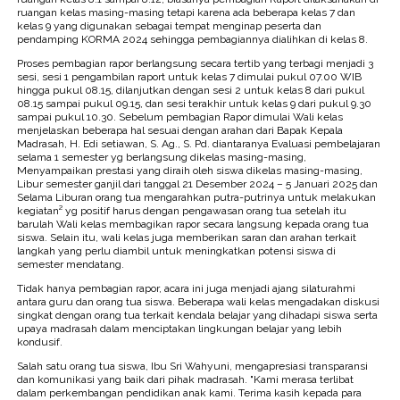
ruangan kelas masing-masing tetapi karena ada beberapa kelas 7 dan
kelas 9 yang digunakan sebagai tempat menginap peserta dan
pendamping KORMA 2024 sehingga pembagiannya dialihkan di kelas 8.
Proses pembagian rapor berlangsung secara tertib yang terbagi menjadi 3
sesi, sesi 1 pengambilan raport untuk kelas 7 dimulai pukul 07.00 WIB
hingga pukul 08.15, dilanjutkan dengan sesi 2 untuk kelas 8 dari pukul
08.15 sampai pukul 09.15, dan sesi terakhir untuk kelas 9 dari pukul 9.30
sampai pukul 10.30. Sebelum pembagian Rapor dimulai Wali kelas
menjelaskan beberapa hal sesuai dengan arahan dari Bapak Kepala
Madrasah, H. Edi setiawan, S. Ag., S. Pd. diantaranya Evaluasi pembelajaran
selama 1 semester yg berlangsung dikelas masing-masing,
Menyampaikan prestasi yang diraih oleh siswa dikelas masing-masing,
Libur semester ganjil dari tanggal 21 Desember 2024 – 5 Januari 2025 dan
Selama Liburan orang tua mengarahkan putra-putrinya untuk melakukan
kegiatan² yg positif harus dengan pengawasan orang tua setelah itu
barulah Wali kelas membagikan rapor secara langsung kepada orang tua
siswa. Selain itu, wali kelas juga memberikan saran dan arahan terkait
langkah yang perlu diambil untuk meningkatkan potensi siswa di
semester mendatang.
Tidak hanya pembagian rapor, acara ini juga menjadi ajang silaturahmi
antara guru dan orang tua siswa. Beberapa wali kelas mengadakan diskusi
singkat dengan orang tua terkait kendala belajar yang dihadapi siswa serta
upaya madrasah dalam menciptakan lingkungan belajar yang lebih
kondusif.
Salah satu orang tua siswa, Ibu Sri Wahyuni, mengapresiasi transparansi
dan komunikasi yang baik dari pihak madrasah. "Kami merasa terlibat
dalam perkembangan pendidikan anak kami. Terima kasih kepada para