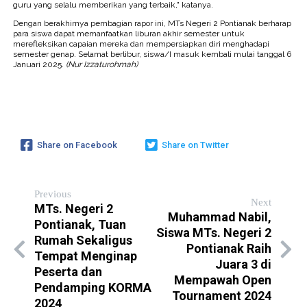
guru yang selalu memberikan yang terbaik," katanya.
Dengan berakhirnya pembagian rapor ini, MTs Negeri 2 Pontianak berharap
para siswa dapat memanfaatkan liburan akhir semester untuk
merefleksikan capaian mereka dan mempersiapkan diri menghadapi
semester genap. Selamat berlibur, siswa/I masuk kembali mulai tanggal 6
Januari 2025.
(Nur Izzaturohmah)
Share on Facebook
Share on Twitter
Previous
Next
MTs. Negeri 2
Muhammad Nabil,
Pontianak, Tuan
Siswa MTs. Negeri 2
Rumah Sekaligus
Pontianak Raih
Tempat Menginap
Juara 3 di
Peserta dan
Mempawah Open
Pendamping KORMA
Tournament 2024
2024