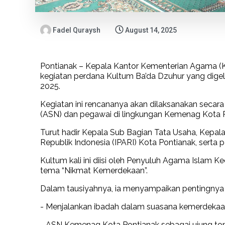
Fadel Quraysh
August 14, 2025
Pontianak – Kepala Kantor Kementerian Agama 
kegiatan perdana Kultum Ba’da Dzuhur yang dige
2025.
Kegiatan ini rencananya akan dilaksanakan secara
(ASN) dan pegawai di lingkungan Kemenag Kota P
Turut hadir Kepala Sub Bagian Tata Usaha, Kepal
Republik Indonesia (IPARI) Kota Pontianak, serta
Kultum kali ini diisi oleh Penyuluh Agama Isla
tema “Nikmat Kemerdekaan”.
Dalam tausiyahnya, ia menyampaikan pentingnya 
- Menjalankan ibadah dalam suasana kemerdekaan
- ASN Kemenag Kota Pontianak sebagai ujung tomb