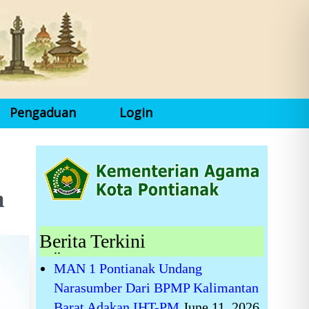
Pengaduan
Login
m
Berita Terkini
..
MAN 1 Pontianak Undang
Narasumber Dari BPMP Kalimantan
Barat Adakan IHT-PM
June 11, 2026