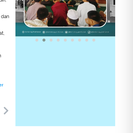
 dan
t,
h
er