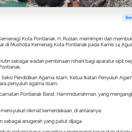
Ber
(Kemenag) Kota Pontianak, H. Ruslan, memimpin dan membu
lar di Musholla Kemenag Kota Pontianak pada Kamis 14 Agu
 rutin sebagai wadah pembinaan rohani bagi aparatur sipil ne
ontianak.
a Seksi Pendidikan Agama Islam, Ketua Ikatan Penyuluh Aga
 para penyuluh agama Islam.
m Kecamatan Pontianak Barat, Hammidurrahman, yang mengang
mensyukuri nikmat kemerdekaan, di antaranya:
 sebagai anugerah yang patut dijaga.
ak isntansi harus senantiasa memerangi kesesatan dalam di