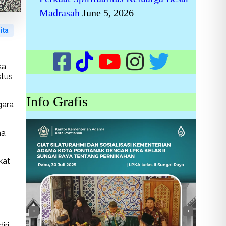
Madrasah
June 5, 2026
ita
ka
stus
Info Grafis
gara
ma
kat
‹
›
ri,