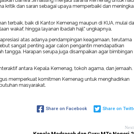
kan bahwa Simaisling menjadi sarana Kemenag untuk hadi
ma kritik dan saran sebagai upaya memperbaiki dan meningka
n terbaik, baik di Kantor Kemenag maupun di KUA, mulai da
aan wakaf, hingga layanan ibadah haji,” ungkapnya.
 apresiasi atas adanya pendampingan keagamaan, terutama
sebut sangat penting agar calon pengantin mendapatkan
tangga. Harapan serupa juga disampaikan agar bimbingan
interaktif antara Kepala Kemenag, tokoh agama, dan jemaah.
aligus memperkuat komitmen Kemenag untuk menghadirkan
ebutuhan masyarakat.
Share on Facebook
Share on Twitt
Next
Kepala Madrasah dan Guru MTs Negeri 2