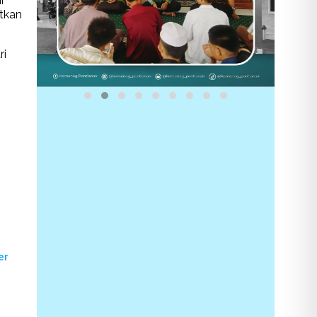
r
tkan
ri
er