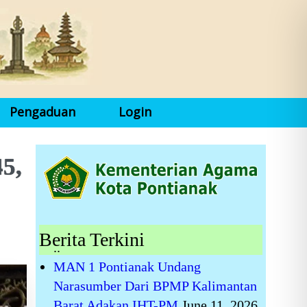
Pengaduan
Login
5,
Berita Terkini
..
MAN 1 Pontianak Undang
Narasumber Dari BPMP Kalimantan
Barat Adakan IHT-PM
June 11, 2026