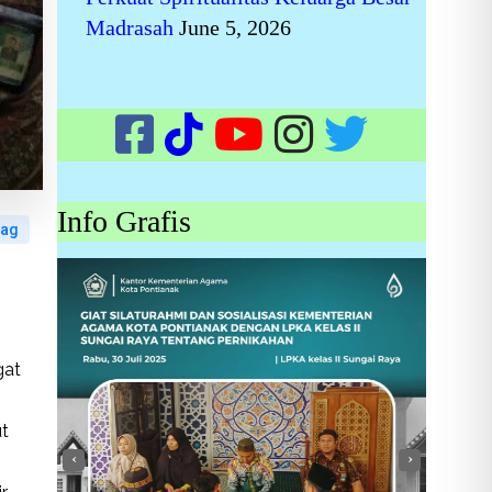
Madrasah
June 5, 2026
Info Grafis
nag
gat
ut
‹
›